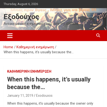
Skip
Thursday, August 6, 2026
to
content
Εξοδούχος
Αντικειμενική ενημέρωση από όλη την Ελλάδα
Home
Καθημερινή ενημέρωση
When this happens, it’s usually because the…
ΚΑΘΗΜΕΡΙΝΉ ΕΝΗΜΈΡΩΣΗ
When this happens, it’s usually
because the…
January 11, 2019
Exodouxos
When this happens, it’s usually because the owner only