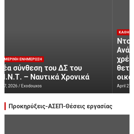
ΚΑΘΗΜΕΡΙΝΉ ΕΝΗΜΈΡΩΣΗ
Ντομπρόβσκις στο ΕΡΤnews:
Ανάπτυξη, πλεονάσματα και
χρέος είναι το τρίπτυχο για τη
θετική πορεία της ελληνικής
οικονομίας – ertnews.gr
April 27, 2026
Exodouxos
Προκηρύξεις-ΑΣΕΠ-Θέσεις εργασίας