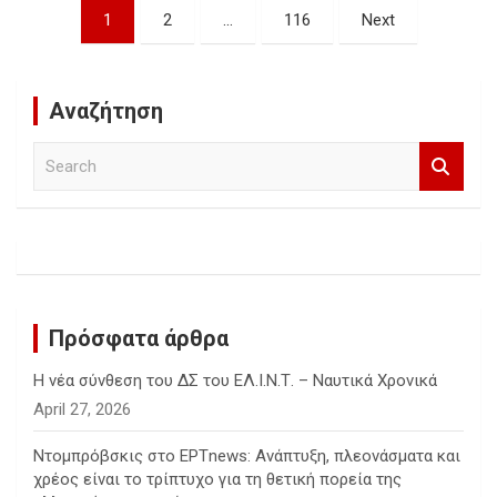
Posts
1
2
…
116
Next
pagination
Αναζήτηση
S
e
a
r
c
h
Πρόσφατα άρθρα
Η νέα σύνθεση του ΔΣ του ΕΛ.Ι.Ν.Τ. – Ναυτικά Χρονικά
April 27, 2026
Ντομπρόβσκις στο ΕΡΤnews: Ανάπτυξη, πλεονάσματα και
χρέος είναι το τρίπτυχο για τη θετική πορεία της