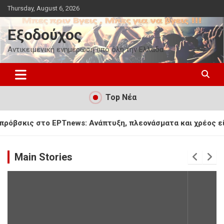
Skip
Thursday, August 6, 2026
to
content
Εξοδούχος
Αντικειμενική ενημέρωση από όλη την Ελλάδα
Top Νέα
ς στο ΕΡΤnews: Ανάπτυξη, πλεονάσματα και χρέος είναι το τρ
Main Stories