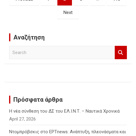
pagination
Next
Αναζήτηση
S
e
a
r
c
h
Πρόσφατα άρθρα
Η νέα σύνθεση του ΔΣ του ΕΛ.Ι.Ν.Τ. – Ναυτικά Χρονικά
April 27, 2026
Ντομπρόβσκις στο ΕΡΤnews: Ανάπτυξη, πλεονάσματα και