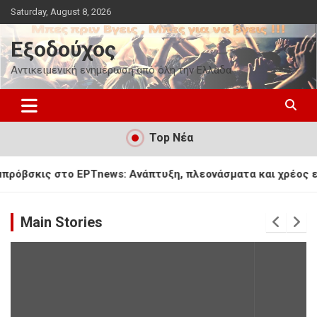
Skip
Saturday, August 8, 2026
to
content
Εξοδούχος
Αντικειμενική ενημέρωση από όλη την Ελλάδα
Top Νέα
ς στο ΕΡΤnews: Ανάπτυξη, πλεονάσματα και χρέος είναι το τ
Main Stories