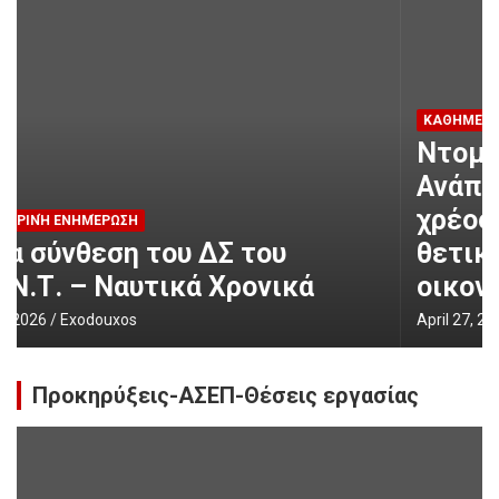
ΚΑΘΗΜΕΡΙΝΉ ΕΝΗΜΈΡΩΣΗ
Ντομπρόβσκις στο ΕΡΤnews:
Ανάπτυξη, πλεονάσματα και
χρέος είναι το τρίπτυχο για τη
θετική πορεία της ελληνικής
οικονομίας – ertnews.gr
April 27, 2026
Exodouxos
Προκηρύξεις-ΑΣΕΠ-Θέσεις εργασίας