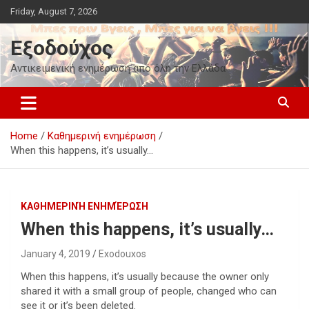
Skip
Friday, August 7, 2026
to
content
Εξοδούχος
Αντικειμενική ενημέρωση από όλη την Ελλάδα
Home
Καθημερινή ενημέρωση
When this happens, it’s usually…
ΚΑΘΗΜΕΡΙΝΉ ΕΝΗΜΈΡΩΣΗ
When this happens, it’s usually…
January 4, 2019
Exodouxos
When this happens, it’s usually because the owner only
shared it with a small group of people, changed who can
see it or it’s been deleted.