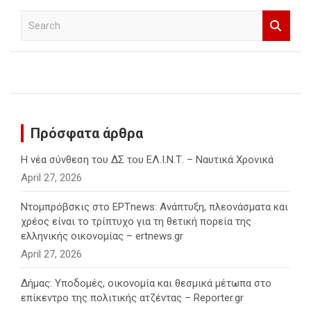
S
e
a
r
c
h
Πρόσφατα άρθρα
Η νέα σύνθεση του ΔΣ του ΕΛ.Ι.Ν.Τ. – Ναυτικά Χρονικά
April 27, 2026
Ντομπρόβσκις στο ΕΡΤnews: Ανάπτυξη, πλεονάσματα και
χρέος είναι το τρίπτυχο για τη θετική πορεία της
ελληνικής οικονομίας – ertnews.gr
April 27, 2026
Δήμας: Υποδομές, οικονομία και θεσμικά μέτωπα στο
επίκεντρο της πολιτικής ατζέντας – Reporter.gr