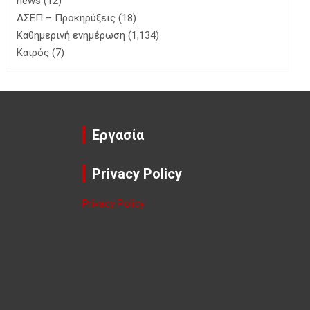
news
(12)
ΑΣΕΠ – Προκηρύξεις
(18)
Καθημερινή ενημέρωση
(1,134)
Καιρός
(7)
Εργασία
Privacy Policy
Privacy Policy