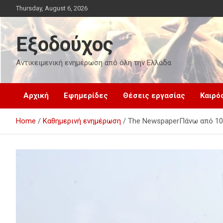
Skip
Thursday, August 6, 2026
to
content
Εξοδούχος
Αντικειμενική ενημέρωση από όλη την Ελλάδα
Αρχική
Εφημερίδες
Θέσεις εργασίας
Καιρό
Home
Καθημερινή ενημέρωση
The NewspaperΠάνω από 10