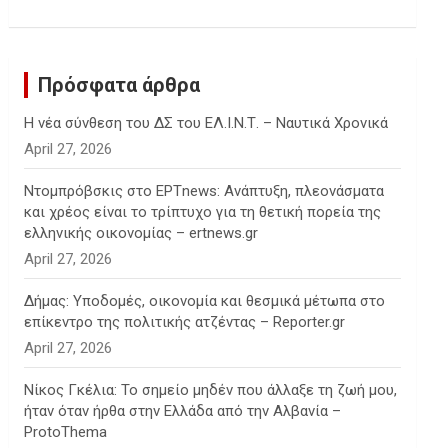
c
h
Πρόσφατα άρθρα
Η νέα σύνθεση του ΔΣ του ΕΛ.Ι.Ν.Τ. – Ναυτικά Χρονικά
April 27, 2026
Ντομπρόβσκις στο ΕΡΤnews: Ανάπτυξη, πλεονάσματα
και χρέος είναι το τρίπτυχο για τη θετική πορεία της
ελληνικής οικονομίας – ertnews.gr
April 27, 2026
Δήμας: Υποδομές, οικονομία και θεσμικά μέτωπα στο
επίκεντρο της πολιτικής ατζέντας – Reporter.gr
April 27, 2026
Νίκος Γκέλια: Το σημείο μηδέν που άλλαξε τη ζωή μου,
ήταν όταν ήρθα στην Ελλάδα από την Αλβανία –
ProtoThema