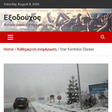
Skip
Saturday, August 8, 2026
to
content
Εξοδούχος
Αντικειμενική ενημέρωση από όλη την Ελλάδα
Home
Καθημερινή ενημέρωση
Star Kentrikis Elladas