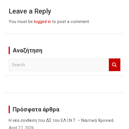
Leave a Reply
You must be
logged in
to post a comment.
Αναζήτηση
S
e
a
r
c
h
Πρόσφατα άρθρα
Η νέα σύνθεση του ΔΣ του ΕΛ.Ι.Ν.Τ. – Ναυτικά Χρονικά
April 27, 2026