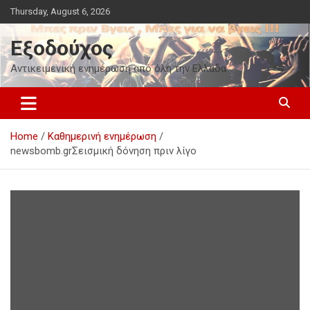
Skip
Thursday, August 6, 2026
to
content
Εξοδούχος
Αντικειμενική ενημέρωση από όλη την Ελλάδα
Home
Καθημερινή ενημέρωση
newsbomb.grΣεισμική δόνηση πριν λίγο