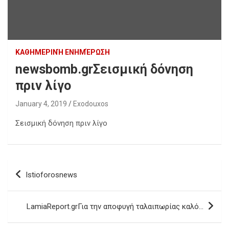
ΚΑΘΗΜΕΡΙΝΉ ΕΝΗΜΈΡΩΣΗ
newsbomb.grΣεισμική δόνηση
πριν λίγο
January 4, 2019
Exodouxos
Σεισμική δόνηση πριν λίγο
Post
Istioforosnews
navigation
LamiaReport.grΓια την αποφυγή ταλαιπωρίας καλό…