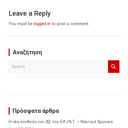
Leave a Reply
You must be
logged in
to post a comment.
Αναζήτηση
S
e
a
r
c
h
Πρόσφατα άρθρα
Η νέα σύνθεση του ΔΣ του ΕΛ.Ι.Ν.Τ. – Ναυτικά Χρονικά