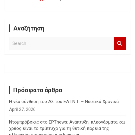
Αναζήτηση
S
e
a
r
c
h
Πρόσφατα άρθρα
Η νέα σύνθεση του ΔΣ του ΕΛ.Ι.Ν.Τ. – Ναυτικά Χρονικά
April 27, 2026
Ντομπρόβσκις στο ΕΡΤnews: Ανάπτυξη, πλεονάσματα και
χρέος είναι το τρίπτυχο για τη θετική πορεία της
ελληνικής οικονομίας – ertnews.gr