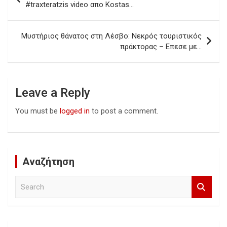
navigation
#traxteratzis video απο Kostas…
Μυστήριος θάνατος στη Λέσβο: Νεκρός τουριστικός
πράκτορας – Επεσε με…
Leave a Reply
You must be
logged in
to post a comment.
Αναζήτηση
S
e
a
r
c