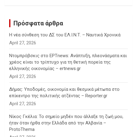
h
Πρόσφατα άρθρα
Η νέα σύνθεση του ΔΣ του ΕΛ.Ι.Ν.Τ. – Ναυτικά Χρονικά
April 27, 2026
Ντομπρόβσκις στο ΕΡΤnews: Ανάπτυξη, πλεονάσματα και
χρέος είναι το τρίπτυχο για τη θετική πορεία της
ελληνικής οικονομίας – ertnews.gr
April 27, 2026
Δήμας: Υποδομές, οικονομία και θεσμικά μέτωπα στο
επίκεντρο της πολιτικής ατζέντας – Reporter.gr
April 27, 2026
Νίκος Γκέλια: Το σημείο μηδέν που άλλαξε τη ζωή μου,
ήταν όταν ήρθα στην Ελλάδα από την Αλβανία –
ProtoThema