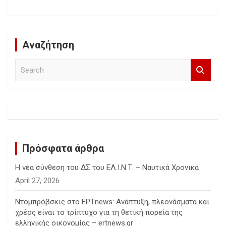
Αναζήτηση
S
e
a
r
c
h
Πρόσφατα άρθρα
Η νέα σύνθεση του ΔΣ του ΕΛ.Ι.Ν.Τ. – Ναυτικά Χρονικά
April 27, 2026
Ντομπρόβσκις στο ΕΡΤnews: Ανάπτυξη, πλεονάσματα και
χρέος είναι το τρίπτυχο για τη θετική πορεία της
ελληνικής οικονομίας – ertnews.gr