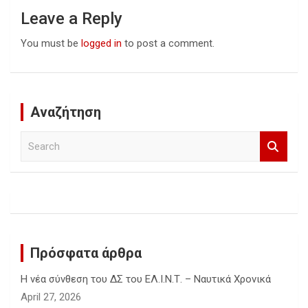
Leave a Reply
You must be
logged in
to post a comment.
Αναζήτηση
S
e
a
r
c
h
Πρόσφατα άρθρα
Η νέα σύνθεση του ΔΣ του ΕΛ.Ι.Ν.Τ. – Ναυτικά Χρονικά
April 27, 2026