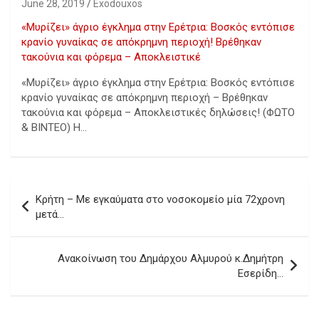
June 28, 2019
Exodouxos
«Μυρίζει» άγριο έγκλημα στην Ερέτρια: Βοσκός εντόπισε
κρανίο γυναίκας σε απόκρημνη περιοχή! Βρέθηκαν
τακούνια και φόρεμα – Αποκλειστικέ
«Μυρίζει» άγριο έγκλημα στην Ερέτρια: Βοσκός εντόπισε
κρανίο γυναίκας σε απόκρημνη περιοχή – Βρέθηκαν
τακούνια και φόρεμα – Αποκλειστικές δηλώσεις! (ΦΩΤΟ
& ΒΙΝΤΕΟ) Η…
Post
Κρήτη – Με εγκαύματα στο νοσοκομείο μία 72χρονη
navigation
μετά…
Ανακοίνωση του Δημάρχου Αλμυρού κ.Δημήτρη
Εσερίδη…