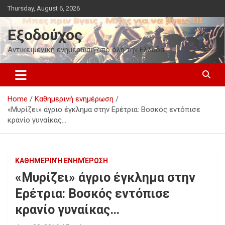
Skip
Thursday, August 6, 2026
to
content
Εξοδούχος
Αντικειμενική ενημέρωση από όλη την Ελλάδα
Home
Καθημερινή ενημέρωση
«Μυρίζει» άγριο έγκλημα στην Ερέτρια: Βοσκός εντόπισε
κρανίο γυναίκας…
ΚΑΘΗΜΕΡΙΝΉ ΕΝΗΜΈΡΩΣΗ
«Μυρίζει» άγριο έγκλημα στην
Ερέτρια: Βοσκός εντόπισε
κρανίο γυναίκας…