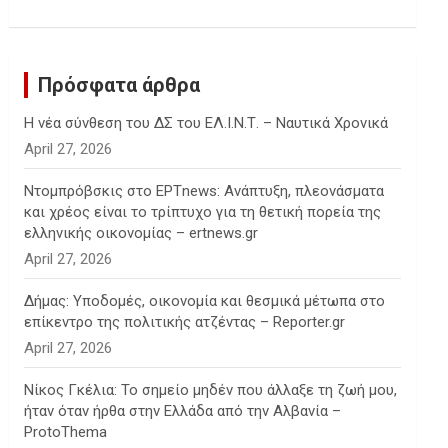
c
h
Πρόσφατα άρθρα
Η νέα σύνθεση του ΔΣ του ΕΛ.Ι.Ν.Τ. – Ναυτικά Χρονικά
April 27, 2026
Ντομπρόβσκις στο ΕΡΤnews: Ανάπτυξη, πλεονάσματα
και χρέος είναι το τρίπτυχο για τη θετική πορεία της
ελληνικής οικονομίας – ertnews.gr
April 27, 2026
Δήμας: Υποδομές, οικονομία και θεσμικά μέτωπα στο
επίκεντρο της πολιτικής ατζέντας – Reporter.gr
April 27, 2026
Νίκος Γκέλια: Το σημείο μηδέν που άλλαξε τη ζωή μου,
ήταν όταν ήρθα στην Ελλάδα από την Αλβανία –
ProtoThema