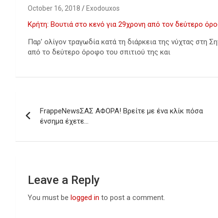
October 16, 2018
Exodouxos
Κρήτη: Βουτιά στο κενό για 29χρονη από τον δεύτερο όρ
Παρ’ ολίγον τραγωδία κατά τη διάρκεια της νύχτας στη Ση
από το δεύτερο όροφο του σπιτιού της και
Post
FrappeNewsΣΑΣ ΑΦΟΡΑ! Βρείτε με ένα κλίκ πόσα
navigation
ένσημα έχετε…
Leave a Reply
You must be
logged in
to post a comment.