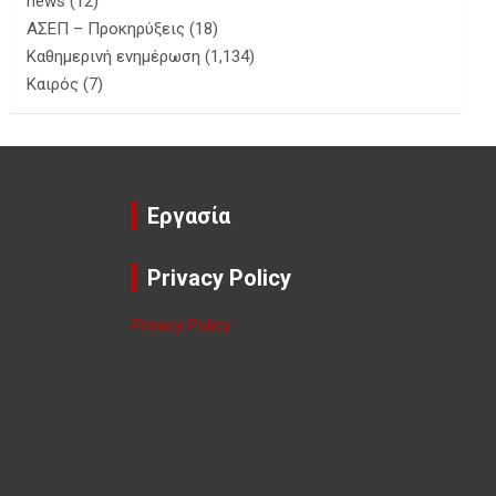
news
(12)
ΑΣΕΠ – Προκηρύξεις
(18)
Καθημερινή ενημέρωση
(1,134)
Καιρός
(7)
Εργασία
Privacy Policy
Privacy Policy