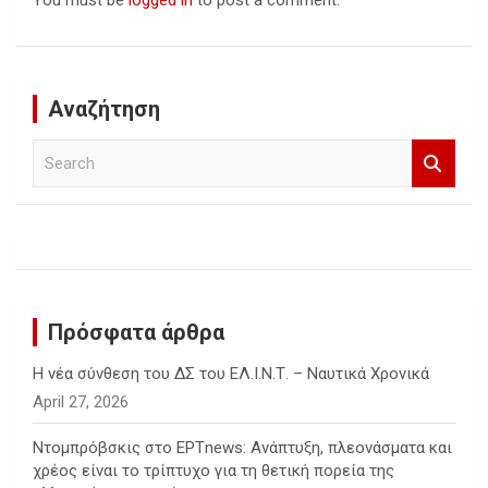
You must be
logged in
to post a comment.
Αναζήτηση
S
e
a
r
c
h
Πρόσφατα άρθρα
Η νέα σύνθεση του ΔΣ του ΕΛ.Ι.Ν.Τ. – Ναυτικά Χρονικά
April 27, 2026
Ντομπρόβσκις στο ΕΡΤnews: Ανάπτυξη, πλεονάσματα και
χρέος είναι το τρίπτυχο για τη θετική πορεία της