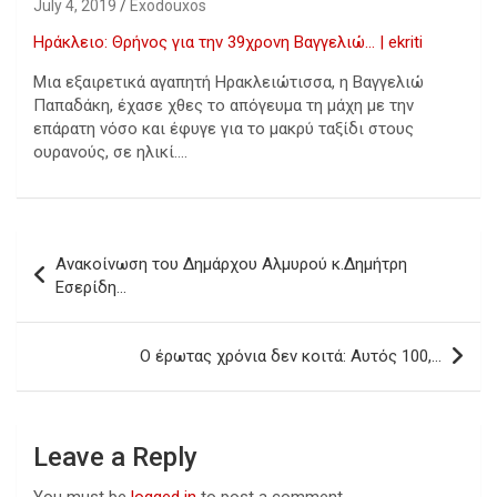
July 4, 2019
Exodouxos
Ηράκλειο: Θρήνος για την 39χρονη Βαγγελιώ… | ekriti
Μια εξαιρετικά αγαπητή Ηρακλειώτισσα, η Βαγγελιώ
Παπαδάκη, έχασε χθες το απόγευμα τη μάχη με την
επάρατη νόσο και έφυγε για το μακρύ ταξίδι στους
ουρανούς, σε ηλικί….
Post
Ανακοίνωση του Δημάρχου Αλμυρού κ.Δημήτρη
navigation
Εσερίδη…
Ο έρωτας χρόνια δεν κοιτά: Αυτός 100,…
Leave a Reply