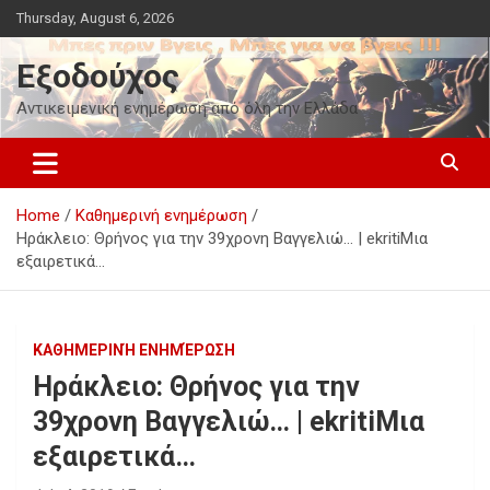
Skip
Thursday, August 6, 2026
to
content
Εξοδούχος
Αντικειμενική ενημέρωση από όλη την Ελλάδα
Home
Καθημερινή ενημέρωση
Ηράκλειο: Θρήνος για την 39χρονη Βαγγελιώ… | ekritiΜια
εξαιρετικά…
ΚΑΘΗΜΕΡΙΝΉ ΕΝΗΜΈΡΩΣΗ
Ηράκλειο: Θρήνος για την
39χρονη Βαγγελιώ… | ekritiΜια
εξαιρετικά…