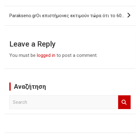
navigation
Parakseno.grΟι επιστήμονες εκτιμούν τώρα ότι το 60…
Leave a Reply
You must be
logged in
to post a comment.
Αναζήτηση
S
e
a
r
c
h