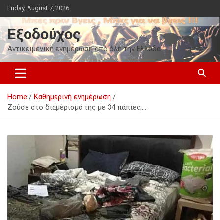
Skip
Friday, August 7, 2026
to
content
Εξοδούχος
Αντικειμενική ενημέρωση από όλη την Ελλάδα
Home
Καθημερινή ενημέρωση
Ζούσε στο διαμέρισμά της με 34 πάπιες,…