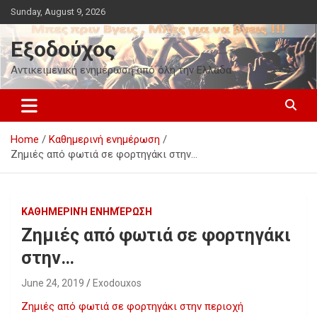
Skip
Sunday, August 9, 2026
to
content
Εξοδούχος
Αντικειμενική ενημέρωση από όλη την Ελλάδα
Home
Καθημερινή ενημέρωση
Ζημιές από φωτιά σε φορτηγάκι στην…
ΚΑΘΗΜΕΡΙΝΉ ΕΝΗΜΈΡΩΣΗ
Ζημιές από φωτιά σε φορτηγάκι
στην…
June 24, 2019
Exodouxos
Ζημιές από φωτιά σε φορτηγάκι στην περιοχή