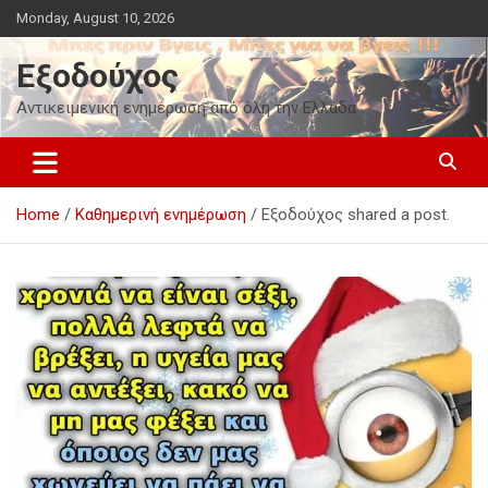
Skip
Monday, August 10, 2026
to
content
Εξοδούχος
Αντικειμενική ενημέρωση από όλη την Ελλάδα
Home
Καθημερινή ενημέρωση
Εξοδούχος shared a post.