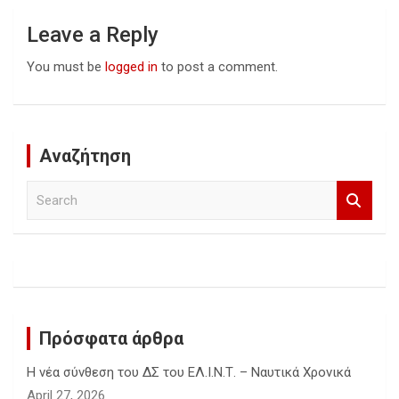
Leave a Reply
You must be
logged in
to post a comment.
Αναζήτηση
S
e
a
r
c
h
Πρόσφατα άρθρα
Η νέα σύνθεση του ΔΣ του ΕΛ.Ι.Ν.Τ. – Ναυτικά Χρονικά
April 27, 2026