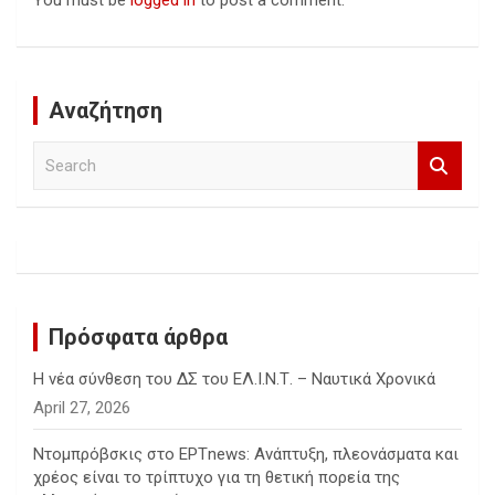
You must be
logged in
to post a comment.
Αναζήτηση
S
e
a
r
c
h
Πρόσφατα άρθρα
Η νέα σύνθεση του ΔΣ του ΕΛ.Ι.Ν.Τ. – Ναυτικά Χρονικά
April 27, 2026
Ντομπρόβσκις στο ΕΡΤnews: Ανάπτυξη, πλεονάσματα και
χρέος είναι το τρίπτυχο για τη θετική πορεία της