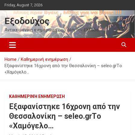
Skip
Friday, August 7, 2026
to
content
Εξοδούχος
Αντικειμενική ενημέρωση από όλη την Ελλάδα
Home
Καθημερινή ενημέρωση
Εξαφανίστηκε 16χρονη από την Θεσσαλονίκη – seleo.grTο
«Χαμόγελο…
ΚΑΘΗΜΕΡΙΝΉ ΕΝΗΜΈΡΩΣΗ
Εξαφανίστηκε 16χρονη από την
Θεσσαλονίκη – seleo.grTο
«Χαμόγελο…