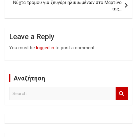
Νύχτα τρόμου για ζευγάρι ηλικιωμένων στο Μαρτίνο
της…
Leave a Reply
You must be
logged in
to post a comment.
Αναζήτηση
S
e
a
r
c
h