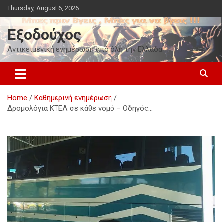
Skip
Thursday, August 6, 2026
to
content
Εξοδούχος
Αντικειμενική ενημέρωση από όλη την Ελλάδα
Home
Καθημερινή ενημέρωση
Δρομολόγια ΚΤΕΛ σε κάθε νομό – Οδηγός…