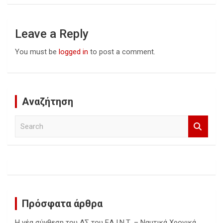
Leave a Reply
You must be
logged in
to post a comment.
Αναζήτηση
S
e
a
r
c
h
Πρόσφατα άρθρα
Η νέα σύνθεση του ΔΣ του ΕΛ.Ι.Ν.Τ. – Ναυτικά Χρονικά