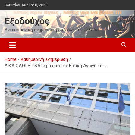
Skip
Saturday, August 8, 2026
to
content
Εξοδούχος
Αντικειμενική ενημέρωση από όλη την Ελλάδα
Home
Καθημερινή ενημέρωση
ΔΙΚΑΙΟΛΟΓΗΤΙΚΑΠέρα από την Ειδική Αγωγή και…