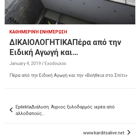
ΚΑΘΗΜΕΡΙΝΉ ΕΝΗΜΈΡΩΣΗ
ΔΙΚΑΙΟΛΟΓΗΤΙΚΑΠέρα από την
Ειδική Αγωγή και…
January 4, 2019
Exodouxos
Πέρα από την Ειδική Αγωγή και την «Βοήθεια στο Σπίτι»
Post
EpilektaΔιάλυση: Άγριος ξυλοδαρμός ιερέα από
navigation
αλλοδαπούς…
www.karditsalive.net