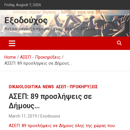
Skip
Friday, August 7, 2026
to
content
Εξοδούχος
Αντικειμενική ενημέρωση από όλη την Ελλάδα
Home
ΑΣΕΠ - Προκηρύξεις
ΑΣΕΠ: 89 προσλήψεις σε Δήμους…
DIKAIOLOGITIKA
NEWS
ΑΣΕΠ - ΠΡΟΚΗΡΎΞΕΙΣ
ΑΣΕΠ: 89 προσλήψεις σε
Δήμους…
March 11, 2019
Exodouxos
ΑΣΕΠ: 89 προσλήψεις σε Δήμους όλης της χώρας που