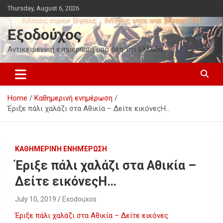
Skip
Thursday, August 6, 2026
to
content
Εξοδούχος
Αντικειμενική ενημέρωση από όλη την Ελλάδα
Home
Καθημερινή ενημέρωση
Έριξε πάλι χαλάζι στα Αθικία – Δείτε εικόνεςΗ…
ΚΑΘΗΜΕΡΙΝΉ ΕΝΗΜΈΡΩΣΗ
Έριξε πάλι χαλάζι στα Αθικία –
Δείτε εικόνεςΗ…
July 10, 2019
Exodouxos
Έριξε πάλι χαλάζι στα Αθικία – Δείτε εικόνες