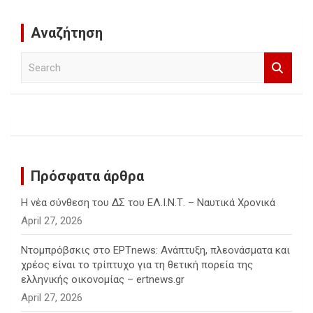
Αναζήτηση
S
e
a
r
c
h
Πρόσφατα άρθρα
Η νέα σύνθεση του ΔΣ του ΕΛ.Ι.Ν.Τ. – Ναυτικά Χρονικά
April 27, 2026
Ντομπρόβσκις στο ΕΡΤnews: Ανάπτυξη, πλεονάσματα και
χρέος είναι το τρίπτυχο για τη θετική πορεία της
ελληνικής οικονομίας – ertnews.gr
April 27, 2026