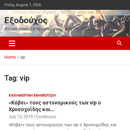
Skip
Friday, August 7, 2026
to
content
Εξοδούχος
Αντικειμενική ενημέρωση από όλη την Ελλάδα
Home
vip
Tag:
vip
ΚΑΘΗΜΕΡΙΝΉ ΕΝΗΜΈΡΩΣΗ
«Κόβει» τους αστυνομικούς των vip ο
Χρυσοχοΐδης και…
July 13, 2019
Exodouxos
«Κόβει» τους αστυνομικούς των vip ο Χρυσοχοΐδης και