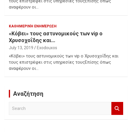
τους επιστρέφει στις υπηρεσίες τουςΕπίσης όπως
αναφέρουν οι…
ΚΑΘΗΜΕΡΙΝΉ ΕΝΗΜΈΡΩΣΗ
«Κόβει» τους αστυνομικούς των vip ο
Χρυσοχοΐδης και…
July 13, 2019
Exodouxos
«Κόβει» τους αστυνομικούς των vip ο Χρυσοχοΐδης και
τους επιστρέφει στις υπηρεσίες τουςΕπίσης όπως
αναφέρουν οι…
Αναζήτηση
S
e
a
r
c