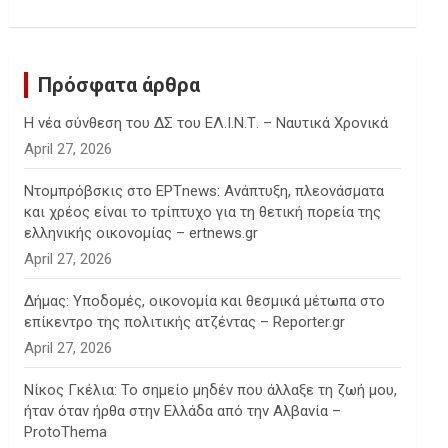
c
h
Πρόσφατα άρθρα
Η νέα σύνθεση του ΔΣ του ΕΛ.Ι.Ν.Τ. – Ναυτικά Χρονικά
April 27, 2026
Ντομπρόβσκις στο ΕΡΤnews: Ανάπτυξη, πλεονάσματα
και χρέος είναι το τρίπτυχο για τη θετική πορεία της
ελληνικής οικονομίας – ertnews.gr
April 27, 2026
Δήμας: Υποδομές, οικονομία και θεσμικά μέτωπα στο
επίκεντρο της πολιτικής ατζέντας – Reporter.gr
April 27, 2026
Νίκος Γκέλια: Το σημείο μηδέν που άλλαξε τη ζωή μου,
ήταν όταν ήρθα στην Ελλάδα από την Αλβανία –
ProtoThema