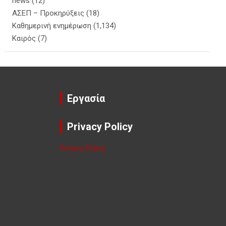
news
(12)
ΑΣΕΠ – Προκηρύξεις
(18)
Καθημερινή ενημέρωση
(1,134)
Καιρός
(7)
Εργασία
Privacy Policy
Privacy Policy