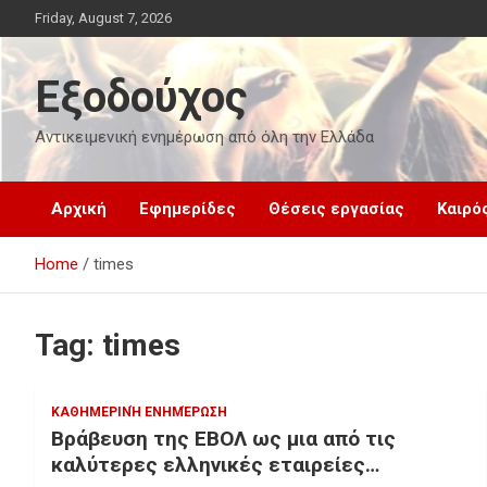
Skip
Friday, August 7, 2026
to
content
Εξοδούχος
Αντικειμενική ενημέρωση από όλη την Ελλάδα
Αρχική
Εφημερίδες
Θέσεις εργασίας
Καιρό
Home
times
Tag:
times
ΚΑΘΗΜΕΡΙΝΉ ΕΝΗΜΈΡΩΣΗ
Βράβευση της ΕΒΟΛ ως μια από τις
καλύτερες ελληνικές εταιρείες…