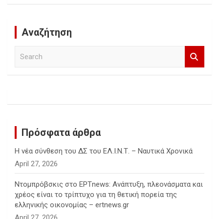
Αναζήτηση
S
e
a
r
c
h
Πρόσφατα άρθρα
Η νέα σύνθεση του ΔΣ του ΕΛ.Ι.Ν.Τ. – Ναυτικά Χρονικά
April 27, 2026
Ντομπρόβσκις στο ΕΡΤnews: Ανάπτυξη, πλεονάσματα και
χρέος είναι το τρίπτυχο για τη θετική πορεία της
ελληνικής οικονομίας – ertnews.gr
April 27, 2026