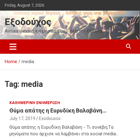
Skip
Friday, August 7, 2026
to
content
Εξοδούχος
Αντικειμενική ενημέρωση από όλη την Ελλάδα
Home
media
Tag:
media
ΚΑΘΗΜΕΡΙΝΉ ΕΝΗΜΈΡΩΣΗ
Θύμα απάτης η Ευρυδίκη Βαλαβάνη…
July 17, 2019
Exodouxos
Θύμα απάτης η Ευρυδίκη Βαλαβάνη - Τι συνέβη;Tα
μηνύματα που άρχισε να λαμβάνει στα social media…