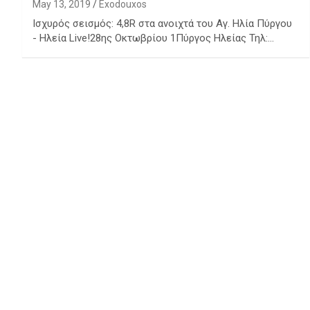
May 13, 2019
Exodouxos
Ισχυρός σεισμός: 4,8R στα ανοιχτά του Αγ. Ηλία Πύργου
- Ηλεία Live!28ης Οκτωβρίου 1Πύργος Ηλείας Τηλ:…