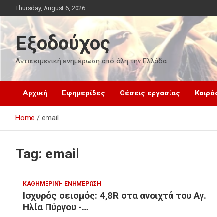
Skip
Thursday, August 6, 2026
to
content
Εξοδούχος
Αντικειμενική ενημέρωση από όλη την Ελλάδα
Αρχική
Εφημερίδες
Θέσεις εργασίας
Καιρό
Home
email
Tag:
email
ΚΑΘΗΜΕΡΙΝΉ ΕΝΗΜΈΡΩΣΗ
Ισχυρός σεισμός: 4,8R στα ανοιχτά του Αγ.
Ηλία Πύργου -…