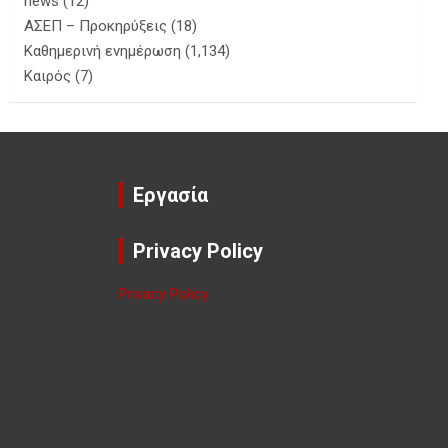
news
(12)
ΑΣΕΠ – Προκηρύξεις
(18)
Καθημερινή ενημέρωση
(1,134)
Καιρός
(7)
Εργασία
Privacy Policy
Privacy Policy