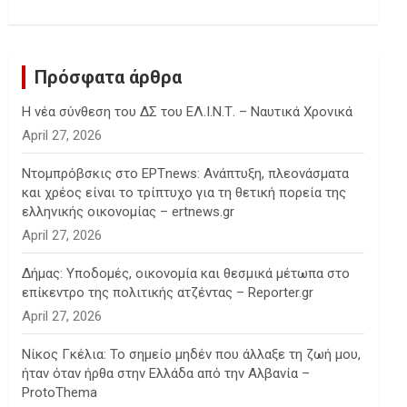
c
h
Πρόσφατα άρθρα
Η νέα σύνθεση του ΔΣ του ΕΛ.Ι.Ν.Τ. – Ναυτικά Χρονικά
April 27, 2026
Ντομπρόβσκις στο ΕΡΤnews: Ανάπτυξη, πλεονάσματα
και χρέος είναι το τρίπτυχο για τη θετική πορεία της
ελληνικής οικονομίας – ertnews.gr
April 27, 2026
Δήμας: Υποδομές, οικονομία και θεσμικά μέτωπα στο
επίκεντρο της πολιτικής ατζέντας – Reporter.gr
April 27, 2026
Νίκος Γκέλια: Το σημείο μηδέν που άλλαξε τη ζωή μου,
ήταν όταν ήρθα στην Ελλάδα από την Αλβανία –
ProtoThema