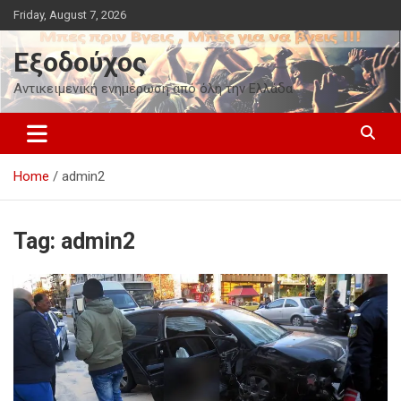
Skip
Friday, August 7, 2026
to
content
Εξοδούχος
Αντικειμενική ενημέρωση από όλη την Ελλάδα
Home
admin2
Tag:
admin2