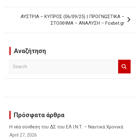
navigation
ΑΥΣΤΡΙΑ – ΚΥΠΡΟΣ (06/09/25) | ΠΡΟΓΝΩΣΤΙΚΑ –
ΣΤΟΙΧΗΜΑ – ΑΝΑΛΥΣΗ – Foxbet.gr
Αναζήτηση
S
e
a
r
c
h
Πρόσφατα άρθρα
Η νέα σύνθεση του ΔΣ του ΕΛ.Ι.Ν.Τ. – Ναυτικά Χρονικά
April 27, 2026