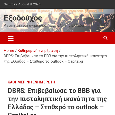
Skip
Saturday, August 8, 2026
to
content
Εξοδούχος
Αντικειμενική ενημέρωση από όλη την Ελλάδα
Home
Καθημερινή ενημέρωση
DBRS: Επιβεβαίωσε το BBB για την πιστοληπτική ικανότητα
της Ελλάδας – Σταθερό το outlook – Capital.gr
ΚΑΘΗΜΕΡΙΝΉ ΕΝΗΜΈΡΩΣΗ
DBRS: Επιβεβαίωσε το BBB για
την πιστοληπτική ικανότητα της
Ελλάδας – Σταθερό το outlook –