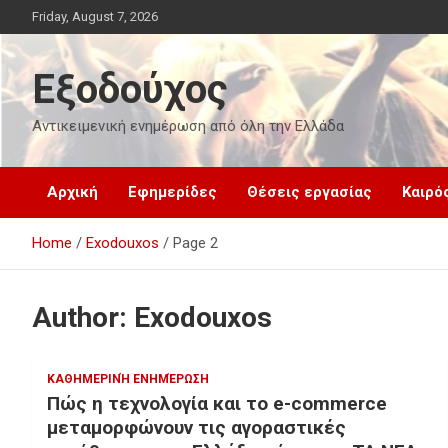
Skip
Friday, August 7, 2026
to
content
Εξοδούχος
Αντικειμενική ενημέρωση από όλη την Ελλάδα
Αρχική
Εφημερίδες
Θέσεις εργασίας
Καιρό
Home
Exodouxos
Page 2
Author:
Exodouxos
ΚΑΘΗΜΕΡΙΝΉ ΕΝΗΜΈΡΩΣΗ
Πώς η τεχνολογία και το e-commerce
μεταμορφώνουν τις αγοραστικές