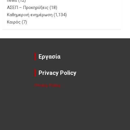
news
(12)
ΑΣΕΠ – Προκηρύξεις
(18)
Καθημερινή ενημέρωση
(1,134)
Καιρός
(7)
Εργασία
Privacy Policy
Privacy Policy