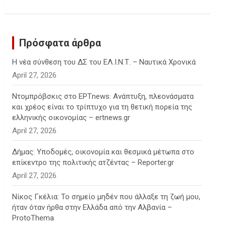
c
h
Πρόσφατα άρθρα
Η νέα σύνθεση του ΔΣ του ΕΛ.Ι.Ν.Τ. – Ναυτικά Χρονικά
April 27, 2026
Ντομπρόβσκις στο ΕΡΤnews: Ανάπτυξη, πλεονάσματα
και χρέος είναι το τρίπτυχο για τη θετική πορεία της
ελληνικής οικονομίας – ertnews.gr
April 27, 2026
Δήμας: Υποδομές, οικονομία και θεσμικά μέτωπα στο
επίκεντρο της πολιτικής ατζέντας – Reporter.gr
April 27, 2026
Νίκος Γκέλια: Το σημείο μηδέν που άλλαξε τη ζωή μου,
ήταν όταν ήρθα στην Ελλάδα από την Αλβανία –
ProtoThema