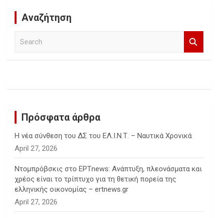
Αναζήτηση
S
e
a
r
c
h
Πρόσφατα άρθρα
Η νέα σύνθεση του ΔΣ του ΕΛ.Ι.Ν.Τ. – Ναυτικά Χρονικά
April 27, 2026
Ντομπρόβσκις στο ΕΡΤnews: Ανάπτυξη, πλεονάσματα και
χρέος είναι το τρίπτυχο για τη θετική πορεία της
ελληνικής οικονομίας – ertnews.gr
April 27, 2026