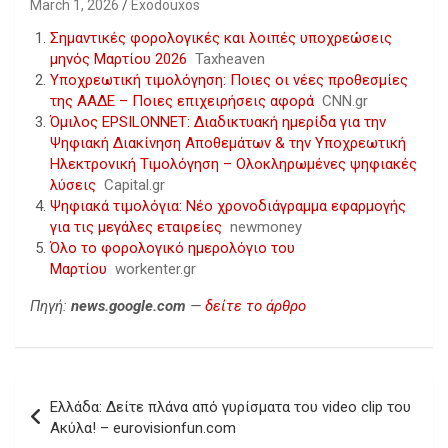
March 1, 2026
Exodouxos
Σημαντικές φορολογικές και λοιπές υποχρεώσεις
μηνός Μαρτίου 2026
Taxheaven
Υποχρεωτική τιμολόγηση: Ποιες οι νέες προθεσμίες
της ΑΑΔΕ – Ποιες επιχειρήσεις αφορά
CNN.gr
Όμιλος EPSILONNET: Διαδικτυακή ημερίδα για την
Ψηφιακή Διακίνηση Αποθεμάτων & την Υποχρεωτική
Ηλεκτρονική Τιμολόγηση – Ολοκληρωμένες ψηφιακές
λύσεις
Capital.gr
Ψηφιακά τιμολόγια: Νέο χρονοδιάγραμμα εφαρμογής
για τις μεγάλες εταιρείες
newmoney
Όλο το φορολογικό ημερολόγιο του
Μαρτίου
workenter.gr
Πηγή:
news.google.com
—
δείτε το άρθρο
Post
Ελλάδα: Δείτε πλάνα από γυρίσματα του video clip του
navigation
Ακύλα! – eurovisionfun.com