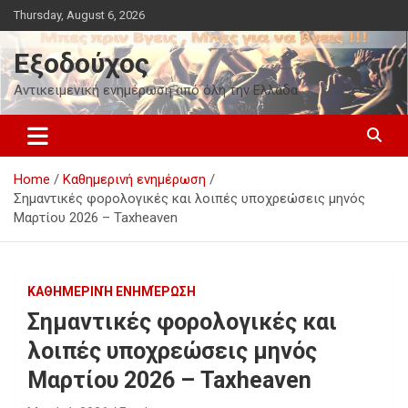
Skip
Thursday, August 6, 2026
to
content
Εξοδούχος
Αντικειμενική ενημέρωση από όλη την Ελλάδα
Home
Καθημερινή ενημέρωση
Σημαντικές φορολογικές και λοιπές υποχρεώσεις μηνός
Μαρτίου 2026 – Taxheaven
ΚΑΘΗΜΕΡΙΝΉ ΕΝΗΜΈΡΩΣΗ
Σημαντικές φορολογικές και
λοιπές υποχρεώσεις μηνός
Μαρτίου 2026 – Taxheaven