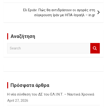
Ελ Εριάν: Πώς θα αντιδράσουν οι αγορές στη
σύγκρουση Ιράν με ΗΠΑ-Ισραήλ – in.gr
Αναζήτηση
S
e
a
r
c
h
Πρόσφατα άρθρα
Η νέα σύνθεση του ΔΣ του ΕΛ.Ι.Ν.Τ. – Ναυτικά Χρονικά
April 27, 2026