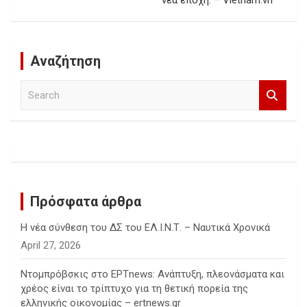
νέα εποχή. – Vietnam.vn
Αναζήτηση
S
e
a
r
c
h
Πρόσφατα άρθρα
Η νέα σύνθεση του ΔΣ του ΕΛ.Ι.Ν.Τ. – Ναυτικά Χρονικά
April 27, 2026
Ντομπρόβσκις στο ΕΡΤnews: Ανάπτυξη, πλεονάσματα και
χρέος είναι το τρίπτυχο για τη θετική πορεία της
ελληνικής οικονομίας – ertnews.gr