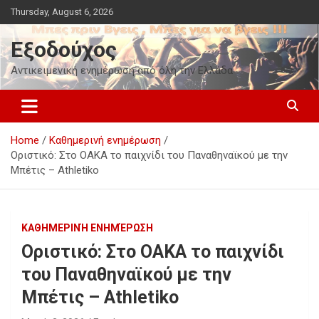
Skip
Thursday, August 6, 2026
to
content
Εξοδούχος
Αντικειμενική ενημέρωση από όλη την Ελλάδα
Home
Καθημερινή ενημέρωση
Οριστικό: Στο ΟΑΚΑ το παιχνίδι του Παναθηναϊκού με την
Μπέτις – Athletiko
ΚΑΘΗΜΕΡΙΝΉ ΕΝΗΜΈΡΩΣΗ
Οριστικό: Στο ΟΑΚΑ το παιχνίδι
του Παναθηναϊκού με την
Μπέτις – Athletiko