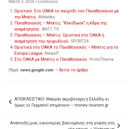
March 3, 2026
Exodouxos
Οριστικό: Στο ΟΑΚΑ το παιχνίδι του Παναθηναϊκού με
την Μπέτις
Athletiko
Παναθηναϊκός – Μπέτις: “Κλείδωσε” η έδρα της
αναμέτρησης
ANT1 TV
Παναθηναϊκός – Μπέτις: Οριστικά στο ΟΑΚΑ η
αναμέτρηση του τριφυλλιού
SPORT24
Οριστικά στο ΟΑΚΑ το Παναθηναϊκός – Μπέτις για το
Europa League
NewsIT
Στο ΟΑΚΑ με Μπέτις ο Παναθηναϊκός
ProtoThema
Πηγή:
news.google.com
—
δείτε το άρθρο
Post
ΑΠΟΚΛΕΙΣΤΙΚΟ: Μακράν ακριβότερη η Ελλάδα, κι
navigation
όμως οι Γερμανοί επιμένουν – money-tourism.gr
Ανάπτυξη μιας οικονομίας βασισμένης στη γνώση στη