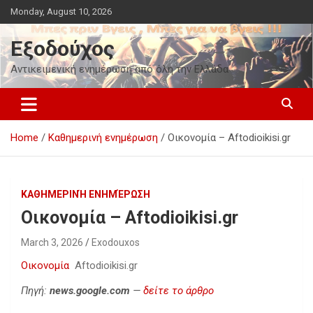
Skip
Monday, August 10, 2026
to
content
Εξοδούχος
Αντικειμενική ενημέρωση από όλη την Ελλάδα
Home
Καθημερινή ενημέρωση
Οικονομία – Aftodioikisi.gr
ΚΑΘΗΜΕΡΙΝΉ ΕΝΗΜΈΡΩΣΗ
Οικονομία – Aftodioikisi.gr
March 3, 2026
Exodouxos
Οικονομία
Aftodioikisi.gr
Πηγή:
news.google.com
—
δείτε το άρθρο