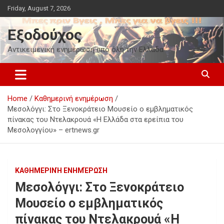
Skip
Friday, August 7, 2026
to
content
Εξοδούχος
Αντικειμενική ενημέρωση από όλη την Ελλάδα
Home
Καθημερινή ενημέρωση
Μεσολόγγι: Στο Ξενοκράτειο Μουσείο ο εμβληματικός
πίνακας του Ντελακρουά «Η Ελλάδα στα ερείπια του
Μεσολογγίου» – ertnews.gr
ΚΑΘΗΜΕΡΙΝΉ ΕΝΗΜΈΡΩΣΗ
Μεσολόγγι: Στο Ξενοκράτειο
Μουσείο ο εμβληματικός
πίνακας του Ντελακρουά «Η