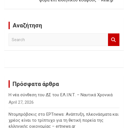
φορά επί ελληνικού εδάφους – Real.gr
Αναζήτηση
S
e
a
r
c
h
Πρόσφατα άρθρα
Η νέα σύνθεση του ΔΣ του ΕΛ.Ι.Ν.Τ. – Ναυτικά Χρονικά
April 27, 2026
Ντομπρόβσκις στο ΕΡΤnews: Ανάπτυξη, πλεονάσματα και
χρέος είναι το τρίπτυχο για τη θετική πορεία της
ελληνικής οικονομίας – ertnews.gr