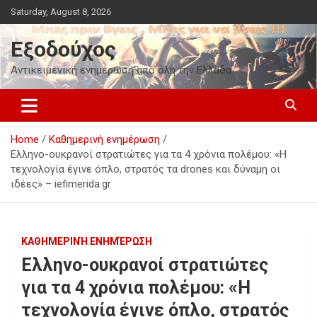
Skip
Saturday, August 8, 2026
to
content
Εξοδούχος
Αντικειμενική ενημέρωση από όλη την Ελλάδα
Home
Καθημερινή ενημέρωση
Ελληνο-ουκρανοί στρατιώτες για τα 4 χρόνια πολέμου: «Η
τεχνολογία έγινε όπλο, στρατός τα drones και δύναμη οι
ιδέες» – iefimerida.gr
ΚΑΘΗΜΕΡΙΝΉ ΕΝΗΜΈΡΩΣΗ
Ελληνο-ουκρανοί στρατιώτες
για τα 4 χρόνια πολέμου: «Η
τεχνολογία έγινε όπλο, στρατός