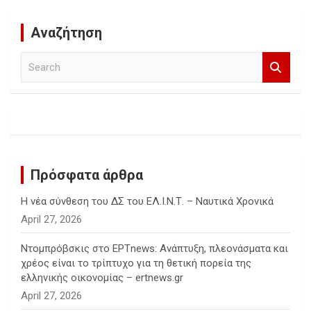
Αναζήτηση
S
e
a
r
c
h
Πρόσφατα άρθρα
Η νέα σύνθεση του ΔΣ του ΕΛ.Ι.Ν.Τ. – Ναυτικά Χρονικά
April 27, 2026
Ντομπρόβσκις στο ΕΡΤnews: Ανάπτυξη, πλεονάσματα και
χρέος είναι το τρίπτυχο για τη θετική πορεία της
ελληνικής οικονομίας – ertnews.gr
April 27, 2026