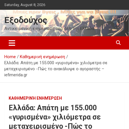
Skip
Saturday, August 8, 2026
to
content
Εξοδούχος
Αντικειμενική ενημέρωση από όλη την Ελλάδα
Home
Καθημερινή ενημέρωση
Ελλάδα: Απάτη με 155.000 «γυρισμένα» χιλιόμετρα σε
μεταχειρισμένο -Πώς το ανακάλυψε ο αγοραστής –
iefimerida.gr
ΚΑΘΗΜΕΡΙΝΉ ΕΝΗΜΈΡΩΣΗ
Ελλάδα: Απάτη με 155.000
«γυρισμένα» χιλιόμετρα σε
μεταχειρισμένο -Πώς το